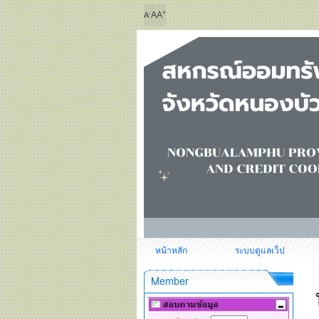
+
-
A
A
A
หน้าหลัก
ระบบดูแลเว็ป
Member