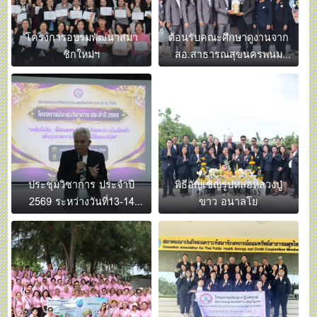
โครงการอบรมพัฒนาสมา
ต้อนรับคณะศึกษาดูงานจาก
ชิกใหม่ฯ
สอ.สาธารณสุขนครพนม
จำกัด
ประชุมวิชาการ ประจำปี
พิธีอัญเชิญรูปหล่อหลวงปู่
2569 ระหว่างวันที่13-14
ขาว อนาลโย
มิ.ย.69