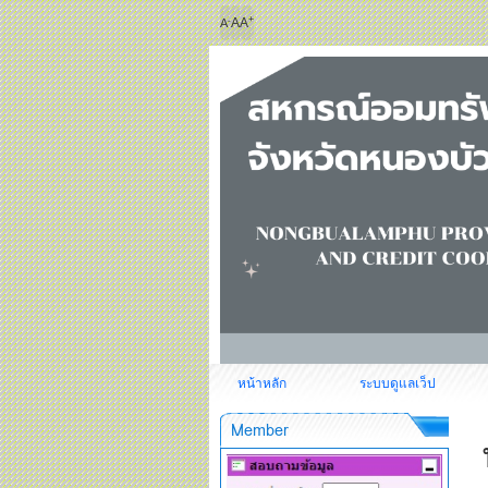
+
-
A
A
A
หน้าหลัก
ระบบดูแลเว็ป
Member