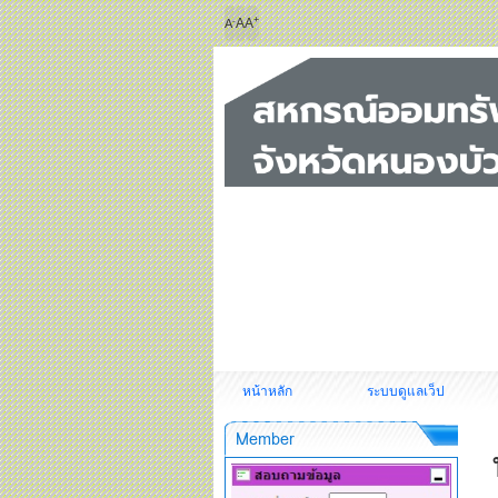
+
-
A
A
A
หน้าหลัก
ระบบดูแลเว็ป
Member