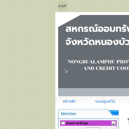
+
-
A
A
A
หน้าหลัก
ระบบดูแลเว็ป
Member