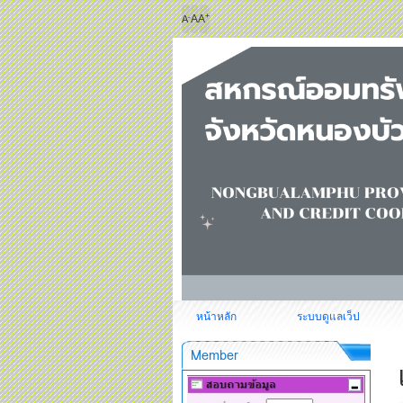
+
-
A
A
A
หน้าหลัก
ระบบดูแลเว็ป
Member